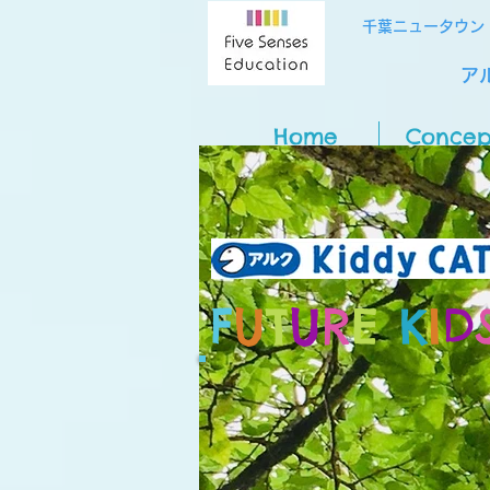
千葉ニュータウン
アル
Home
Concep
F
U
T
U
R
E
K
I
D