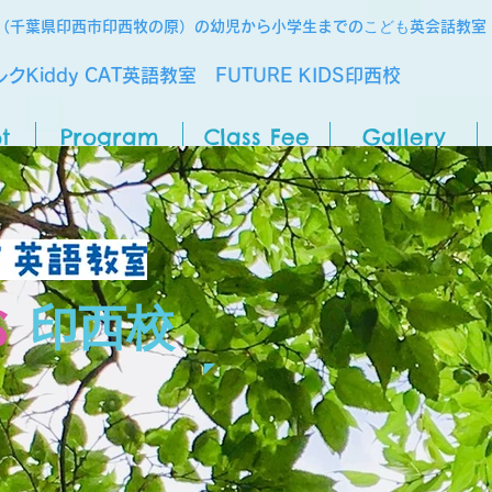
こども
（千葉県印西市印西牧の原）の幼児から小学生までの
英会話教室
クKiddy CAT英語教室 FUTURE KIDS印西校
t
Program
Class Fee
Gallery
S
印西校