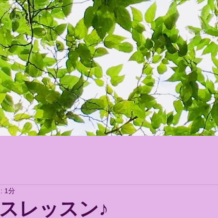
d Your FUTURE！
 1分
スレッスン♪