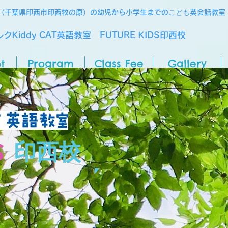
こども
（千葉県印西市印西牧の原）の幼児から小学生までの
英会話教室
クKiddy CAT英語教室 FUTURE KIDS印西校
t
Program
Class Fee
Gallery
S
印西校