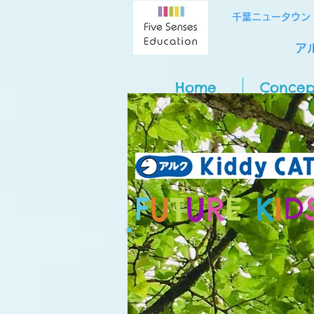
千葉ニュータウン
アル
Home
Concep
F
U
T
U
R
E
K
I
D