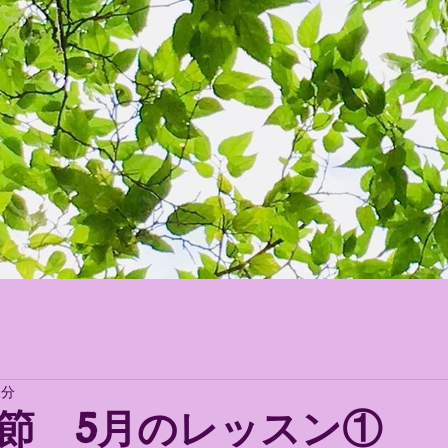
d Your FUTURE！
2分
節 5月のレッスン①