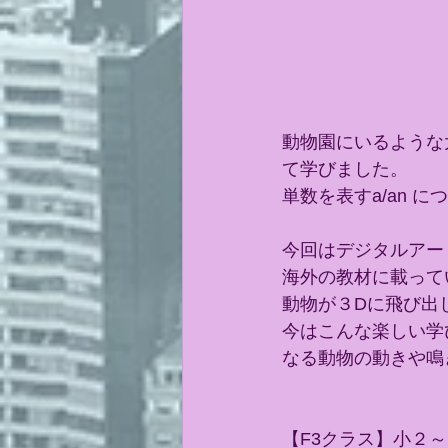
動物園にいるような大
て学びました。
単数を表すa/an 
今回はデジタルアー
海外の教材に載って
動物が３Dに飛び出
今はこんな楽しい学
なる動物の動きや鳴
【F3クラス】小２