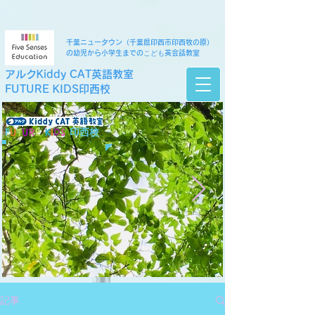
千葉ニュータウン（千葉県印西市印西牧の原）
こども
の幼児から小学生までの
英会話教室
アルクKiddy CAT英語教室
FUTURE KIDS印西校
F
U
T
U
R
E
K
I
D
S
印西校
記事