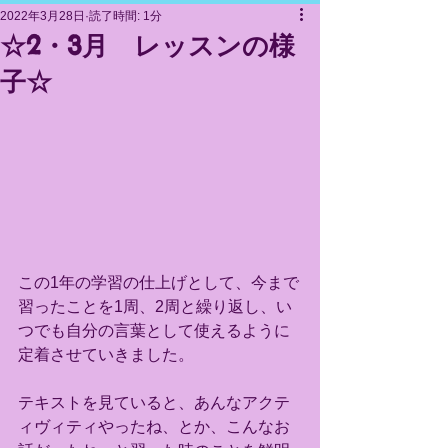
Let's Find Your FUTURE！
2022年3月28日
読了時間: 1分
☆2・3月 レッスンの様
子☆
この1年の学習の仕上げとして、今まで
習ったことを1周、2周と繰り返し、い
つでも自分の言葉として使えるように
定着させていきました。
テキストを見ていると、あんなアクテ
ィヴィティやったね、とか、こんなお